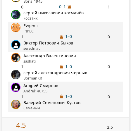
Boris_1945
0–1
0
1
сергей николаевич космачёв
косатик
Evgenii
PIPEC
1–0
1
0
Виктор Петрович Быков
seredniac
Александр Валентинович
sashati
1–0
1
0
сергей александрович черных
BormanKR
Андрей Смирнов
Andrei140755
1–0
1
0
Валерий Семенович Кустов
Семеныч
4.5
2.5