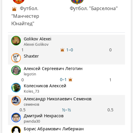
Футбол.
Футбол. "Барселона"
"Манчестер
Юнайтед"
Golikov Alexei
Alexei Golikov
1–0
1
0
Shaxter
Алексей Сергеевич Леготин
legotin
0–1
0
1
Колесников Алексей
Koles_73
Александр Николаевич Семенов
семенов
0.5
½–½
0.5
Дмитрий Некрасов
pwnda30
Борис Абрамович Либерман