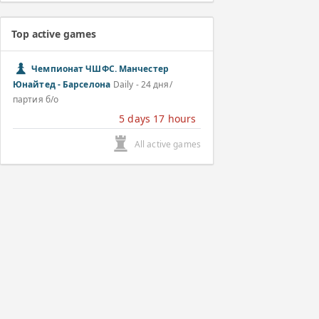
Top active games
Чемпионат ЧШФС. Манчестер
Юнайтед - Барселона
Daily - 24 дня/
партия б/о
5 days 17 hours
All active games
Last completed games
Чемпионат ЧШФС. Барселона - Реал
Daily - 24 дня/партия б/о
17 days ago
Чемпионат ЧШФС. РМ Кастилья - Барселона