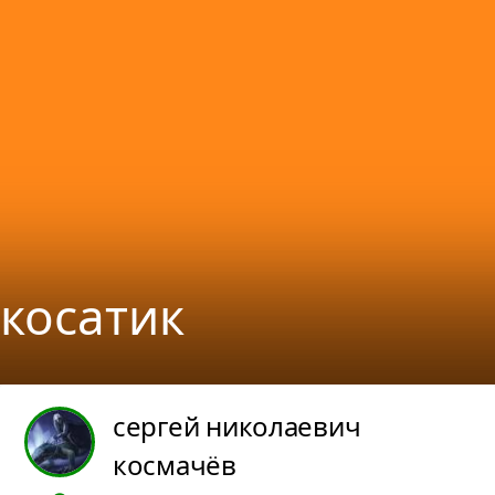
косатик
сергей николаевич
космачёв