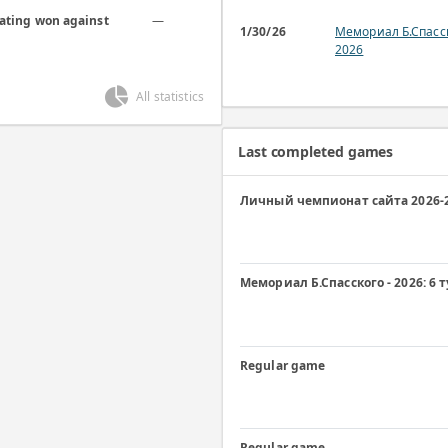
rating won against
—
1/30/26
Мемориал Б.Спасск
2026
All statistics
Last completed games
Личный чемпионат сайта 2026-20
Мемориал Б.Спасского - 2026: 6 
Regular game
Regular game