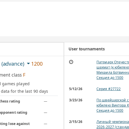
User tournaments
Патриарх Отечест
c (advance)
1200
шахмат (к юбилею
Михаила Ботвинни
ment class
F
Секция до 1500
d games played
5/12/26
Серия #27722
data for the last 90 days
3/23/26
По швейцарской с
chess rating
—
юбилею Виктора К
Секция до 1500
opponent rating
—
2/15/26
Личный чемпиона
ting lose against
—
2026-2027 (станда