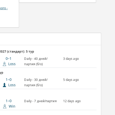
ого -
27 (стандарт): 5 тур
0–1
Daily - 40 дней/
3 days ago
Loss
партия (б/о)
тур
1–0
Daily - 30 дней/
5 days ago
Loss
партия (б/о)
1–0
Daily - 7 дней/партия
12 days ago
Win