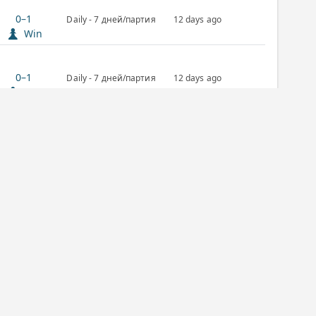
0–1
Daily - 7 дней/партия
12 days ago
Win
0–1
Daily - 7 дней/партия
12 days ago
Win
All completed games
Daily
Classic