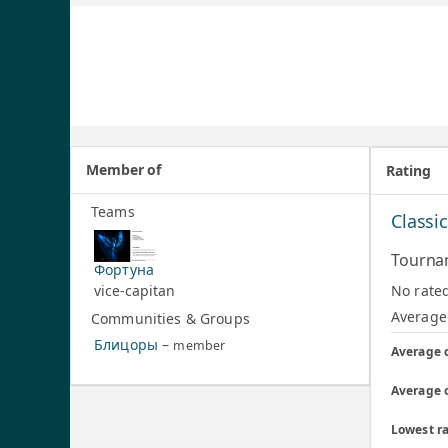
Member of
Rating
Teams
Classi
Tourna
Фортуна
No rate
vice-capitan
Average 
Communities & Groups
Блицоры
–
member
Average 
Average 
Lowest ra