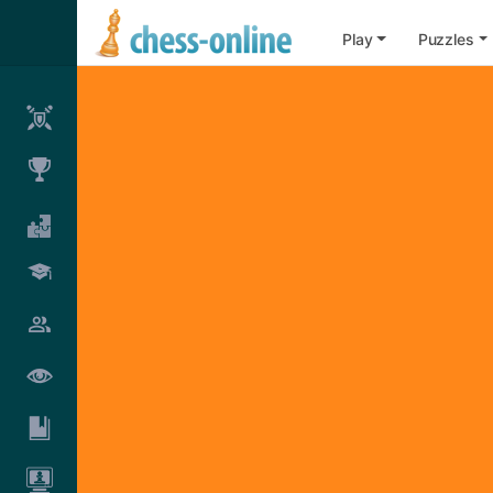
Play
Puzzles