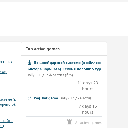
Top active games
венных
По швейцарской системе (к юбилею
Виктора Корчного). Секция до 1500: 5 тур
ка).
Daily - 30 дней/партия (б/о)
11 days 23
hours
Regular game
Daily - 14 дней/ход
истеме (к
орчного).
7 days 15
hours
т сайта
All active games
рт)