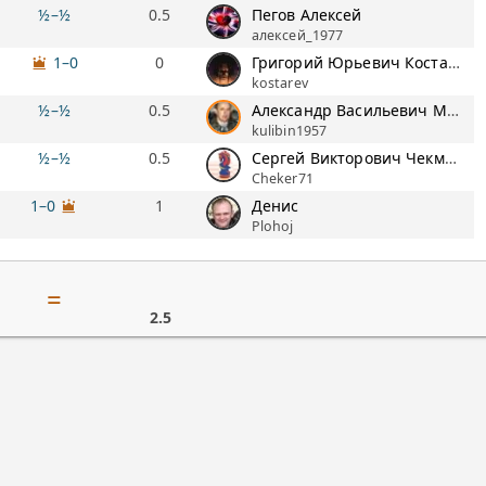
½–½
0.5
Пегов Алексей
алексей_1977
1–0
Григорий Юрьевич Костарев
0
kostarev
½–½
0.5
Александр Васильевич Михайлов
kulibin1957
½–½
0.5
Сергей Викторович Чекменёв
Cheker71
1–0
Денис
1
Plohoj
=
2.5