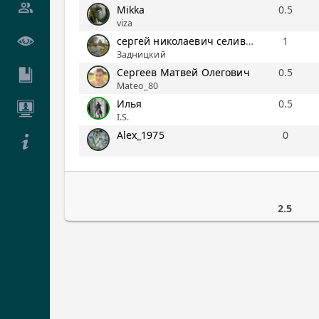
Mikka
0.5
viza
сергей николаевич селивончик
1
Задницкий
Сергеев Матвей Олегович
0.5
Mateo_80
Илья
0.5
I.S.
Alex_1975
0
2.5