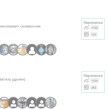
Переписка
николаевич селивончик
1162
143
+3
Переписка
ватель удален]
1159
282
+8