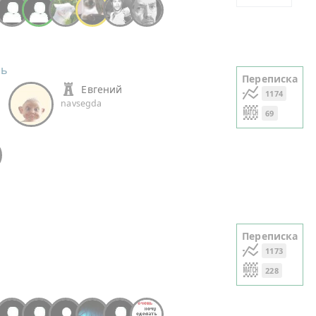
+17
ль
Переписка
й
Евгений
1174
navsegda
69
Переписка
1173
228
+27