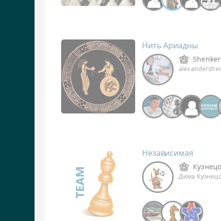
Нить Ариадны
Shenker
alexandershe
Независимая
Кузнец
Дима Кузнец