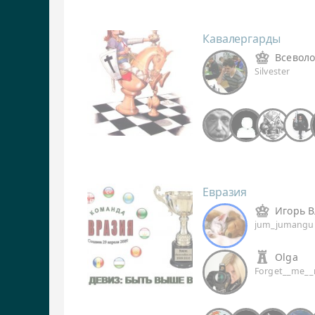
Кавалергарды
Всевол
Silvester
Евразия
Игорь В
jum_jumangul
Olga
Forget__me__