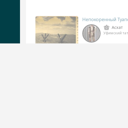
Непокоренный Туап
Асхат
Уфимский та
Внеземной разум
UFO
A_Artiom