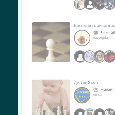
Восьмая горизонта
Евгени
navsegda
Детский мат
Михаил
mi-40