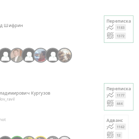
Переписка
од Шифрин
1183
1372
+27
Переписка
ладимирович Кургузов
1177
ov_ravil
444
not
Адванс
1162
12