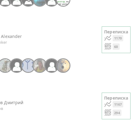
Переписка
 Alexander
1170
nker
60
+20
Переписка
ов Дмитрий
1167
ов
294