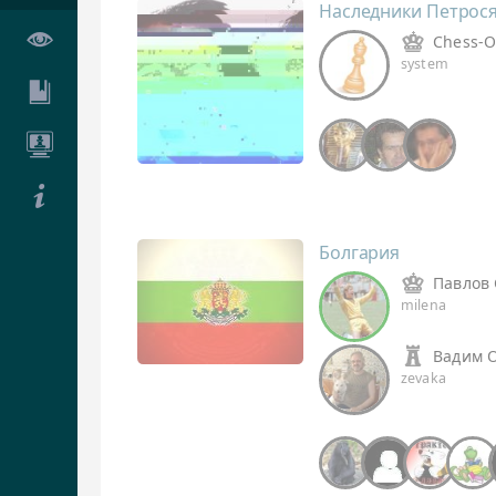
Наследники Петрос
Chess-O
system
Болгария
Павлов 
milena
Вадим 
zevaka