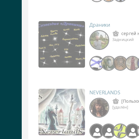
Драники
сергей 
Задницкий
NEVERLANDS
[Пользо
[удалён]