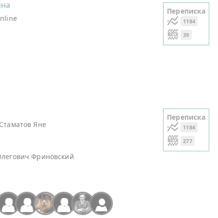
яна
Переписка
nline
1184
39
Переписка
Стаматов Яне
1184
277
Олегович Фриновский
+4