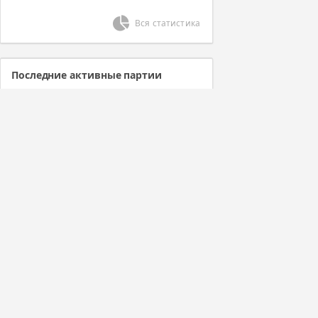
Вся статистика
Последние активные партии
Сейчас нет ни одной активной
партии
График
No Data Available.