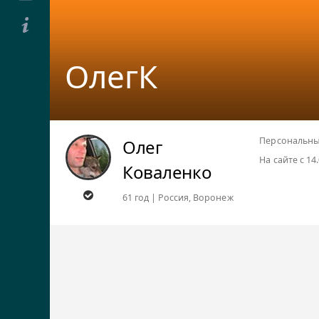
ОлегК
Персональны
Олег
На сайте с 14
Коваленко
61 год | Россия, Воронеж