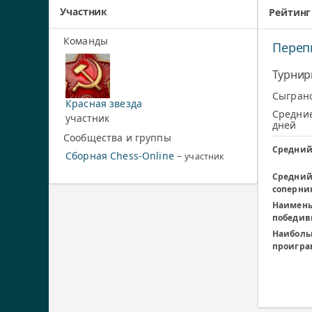
Участник
Рейтинг
Команды
Переп
Турнир
Сыграно
Красная звезда
Средние
участник
дней
Сообщества и группы
Средний
Сборная Chess-Online
–
участник
Средний
соперни
Наимень
победив
Наиболь
проигра