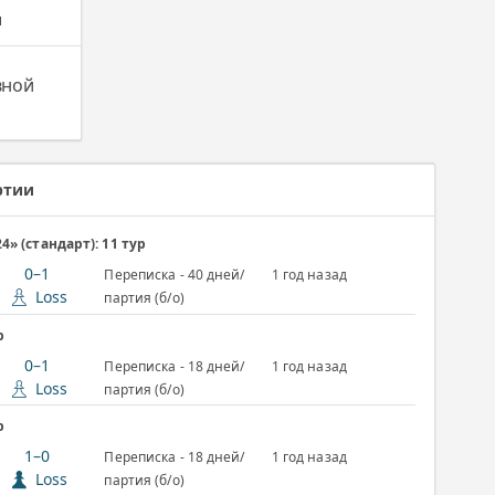
и
вной
ртии
» (стандарт): 11 тур
0–1
Переписка - 40 дней/
1 год назад
Loss
партия (б/о)
р
0–1
Переписка - 18 дней/
1 год назад
Loss
партия (б/о)
р
1–0
Переписка - 18 дней/
1 год назад
Loss
партия (б/о)