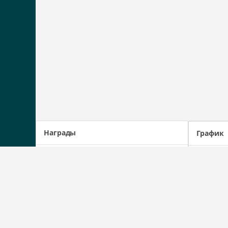
Награды
График
1455
1400
1300
1200