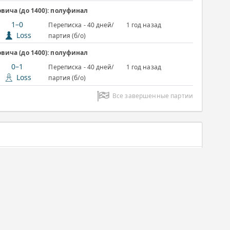
ича (до 1400): полуфинал
1–0
Переписка - 40 дней/
1 год назад
Loss
партия (б/о)
ича (до 1400): полуфинал
0–1
Переписка - 40 дней/
1 год назад
Loss
партия (б/о)
Все завершенные партии
Переписка
Адванс