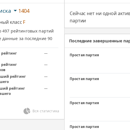
иска
1404
Сейчас нет ни одной акти
партии
ный класс
F
 497 рейтинговых партий
 данные за последние 90
Последние завершенные па
 рейтинг
—
Простая партия
 рейтинг
—
ков
ший рейтинг
—
Простая партия
шего
ший рейтинг
—
вшего
Простая партия
Вся статистика
Простая партия