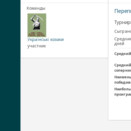
Команды
Переп
Турнир
Сыграно
Средние
Українські козаки
дней
участник
Средний
Средний
соперни
Наимень
победив
Наиболь
проигра