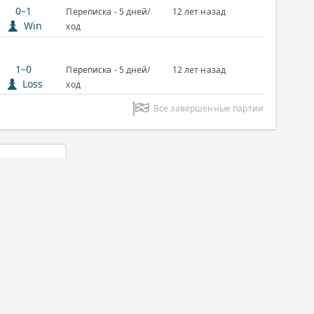
0–1
Переписка - 5 дней/
12 лет назад
Win
ход
1–0
Переписка - 5 дней/
12 лет назад
Loss
ход
Все завершенные партии
ссика