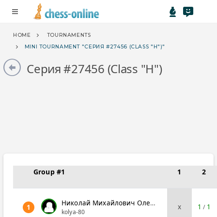
menu
HOME
TOURNAMENTS
MINI TOURNAMENT "СЕРИЯ #27456 (CLASS "H")"
Серия #27456 (Class "H")
Group #1
1
2
Николай Михайлович Оленичев
x
1
1
1
/
kolya-80