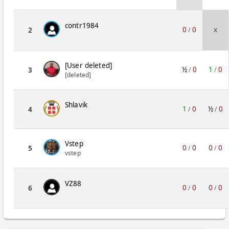
contr1984
0
0
x
2
/
[User deleted]
½
0
1
0
3
/
/
[deleted]
Shlavik
1
0
½
0
4
/
/
Vstep
0
0
0
0
5
/
/
vstep
VZ88
0
0
0
0
6
/
/