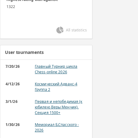
1322
All statistics
User tournaments
7/20/26
Главный Турнир цикла
Chess-online 2026
4/12/26
Космический Адванс-4
Группа 2
3/1/26
Первая и непобедимая (к
юбилею Веры Менчик).
Секция 1500+
1/30/26
Мемориал Б.Спасского -
2026