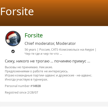
Forsite
Forsite
Chief moderator, Moderator
56 years | Россия, CATS-Комсомольск-на-Амуре |
Чер-те где и чер-те что ...
Сижу, никого не трогаю ... починяю примус ...
Вызовы не принимаю. Никакие.
Предложениями о работе не интересуюсь.
Играю командные партии-адванс и дружеские - не-адванс.
Иногда участвую в турнирах.
Personal number #
14928
Registred since 2/28/07