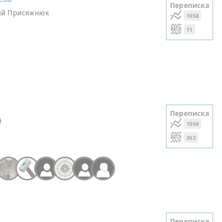
Переписка
ий Присяжнюк
1058
11
Переписка
й
1054
263
+55
Переписка