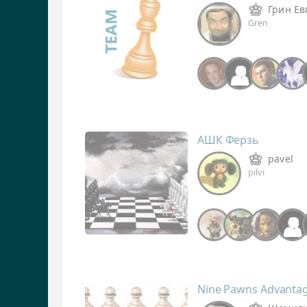
Грин Ев
Gren
АШК Ферзь
pavel
pilvi
Nine Pawns Advantag