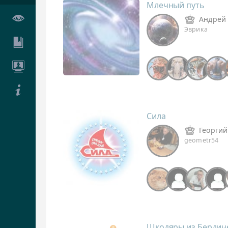
Млечный путь
Андрей
Эврика
Сила
Георгий
geometr54
Шкодяры из Бердич