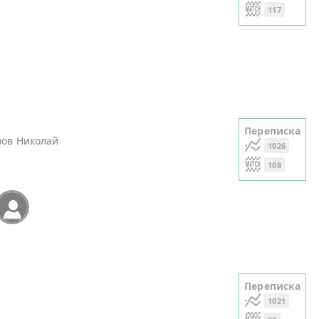
117
Переписка
лов Николай
1026
108
Переписка
й
1021