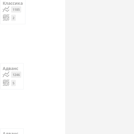
Классика
1185
2
Адванс
1246
5
Адванс