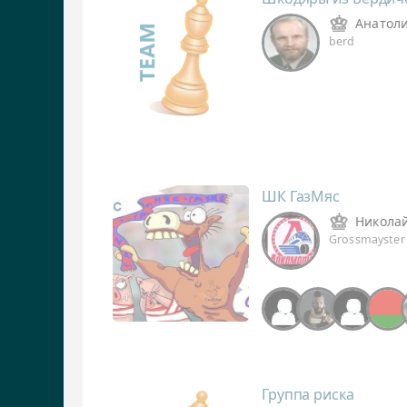
Анатол
berd
ШК ГазМяс
Никола
Grossmayster
Группа риска