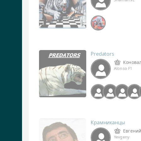
Predators
Конова
Alonso F1
Крамниканцы
Евгени
Yevgeny