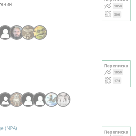
гений
1050
300
Переписка
1050
174
+2
e (NPA)
Переписка