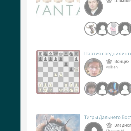
Шамил
Партия средних инт
Войцех
Volken
Тигры Дальнего Вос
Владис
Shaman.VL