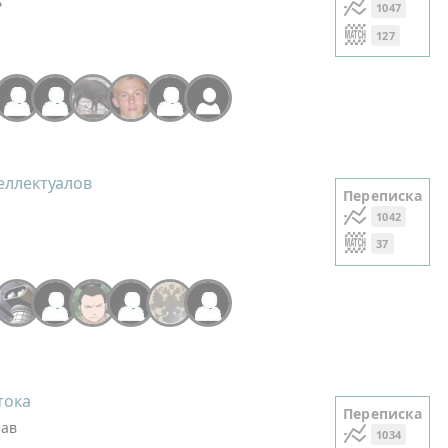
ь
1047
127
+1
еллектуалов
Переписка
1042
37
тока
Переписка
лав
1034