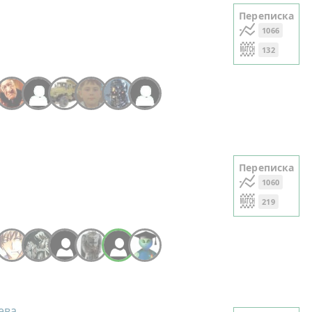
Переписка
1066
132
+19
Переписка
1060
219
+4
ева