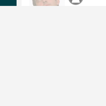
Форсаж
Сергей 
ichess
Дніпрові зорі
Кушнир
cusha